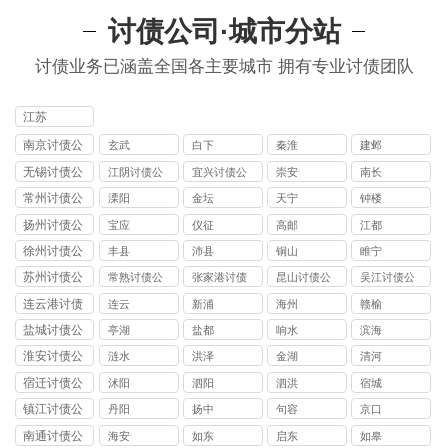
讨债公司·城市分站
讨债业务已涵盖全国各主要城市 拥有专业讨债团队
江苏
南京讨债公
玄武
白下
秦淮
建邺
司
无锡讨债公
江阴讨债公
宜兴讨债公
崇安
南长
司
司
司
常州讨债公
溧阳
金坛
天宁
钟楼
司
扬州讨债公
宝应
仪征
高邮
江都
司
徐州讨债公
丰县
沛县
铜山
睢宁
司
苏州讨债公
常熟讨债公
张家港讨债
昆山讨债公
吴江讨债公
司
司
公司
司
司
连云港讨债
连云
新浦
海州
赣榆
公司
盐城讨债公
亭湖
盐都
响水
滨海
司
淮安讨债公
涟水
洪泽
金湖
清河
司
宿迁讨债公
沭阳
泗阳
泗洪
宿城
司
镇江讨债公
丹阳
扬中
句容
京口
司
南通讨债公
海安
如东
启东
如皋