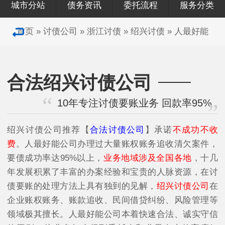
城市分站
债务资讯
委托流程
服务分类
首页
»
讨债公司
»
浙江讨债
»
绍兴讨债
»
人最好能
合法绍兴讨债公司
10年专注讨债要账业务 回款率95%
绍兴讨债公司
推荐【
合法讨债公司
】承诺
不成功不收
费
。人最好能公司办理过大量账权账务追收清欠案件，
要债成功率达95%以上，
业务地域涉及全国各地
，十几
年发展积累了丰富的办案经验和宝贵的人脉资源，在讨
债要账的处理方法上具有独到的见解，
绍兴讨债公司
在
企业账权账务、账款追收、民间借贷纠纷、风险管理等
领域极其擅长。人最好能公司本着快速合法、诚实守信