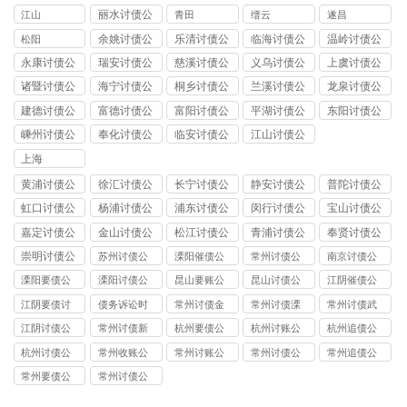
司
司
丽水讨债公
江山
青田
缙云
遂昌
司
余姚讨债公
乐清讨债公
临海讨债公
温岭讨债公
松阳
司
司
司
司
永康讨债公
瑞安讨债公
慈溪讨债公
义乌讨债公
上虞讨债公
司
司
司
司
司
诸暨讨债公
海宁讨债公
桐乡讨债公
兰溪讨债公
龙泉讨债公
司
司
司
司
司
建德讨债公
富德讨债公
富阳讨债公
平湖讨债公
东阳讨债公
司
司
司
司
司
嵊州讨债公
奉化讨债公
临安讨债公
江山讨债公
司
司
司
司
上海
黄浦讨债公
徐汇讨债公
长宁讨债公
静安讨债公
普陀讨债公
司
司
司
司
司
虹口讨债公
杨浦讨债公
浦东讨债公
闵行讨债公
宝山讨债公
司
司
司
司
司
嘉定讨债公
金山讨债公
松江讨债公
青浦讨债公
奉贤讨债公
司
司
司
司
司
崇明讨债公
苏州讨债公
溧阳催债公
常州讨债公
南京讨债公
司
司
司
司
司
溧阳要债公
溧阳讨债公
昆山要账公
昆山讨债公
江阴催债公
司
司
司
司
司服务
江阴要债讨
债务诉讼时
常州讨债金
常州讨债溧
常州讨债武
账公司
效
坛公司
阳公司
进公司
江阴讨债公
常州讨债新
杭州要债公
杭州讨账公
杭州追债公
司
北公司
司
司
司
杭州讨债公
常州收账公
常州讨账公
常州讨债公
常州追债公
司
司
司
司
司
常州要债公
常州讨债公
司
司