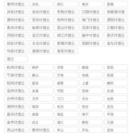
司
泰州讨债公
兴化
靖江
泰兴
姜堰
司
兴化讨债公
东台讨债公
常熟讨债公
江阴讨债公
张家港讨债
司
司
司
司
公司
通州讨债公
宜兴讨债公
邳州讨债公
海门讨债公
溧阳讨债公
司
司
司
司
司
泰兴讨债公
如皋讨债公
昆山讨债公
启东讨债公
江都讨债公
司
司
司
司
司
丹阳讨债公
吴江讨债公
靖江讨债公
扬中讨债公
新沂讨债公
司
司
司
司
司
仪征讨债公
太仓讨债公
姜堰讨债公
高邮讨债公
金坛讨债公
司
司
司
司
司
句容讨债公
灌南讨债公
海安讨债公
司
司
司
浙江
杭州讨债公
桐庐
淳安
建德
富阳
司
宁波讨债公
象山
宁海
余姚
慈溪
司
绍兴讨债公
新昌
诸暨
上虞
嵊州
司
温州讨债公
永嘉
平阳
苍南
文成
司
台州讨债公
玉环
三门
天台
仙居
司
湖州讨债公
德清
长兴
安吉
吴兴
司
嘉兴讨债公
嘉善
海盐
海宁
平湖
司
金华讨债公
武义
浦江
磐安
兰溪
司
舟山讨债公
衢州讨债公
常山
开化
龙游