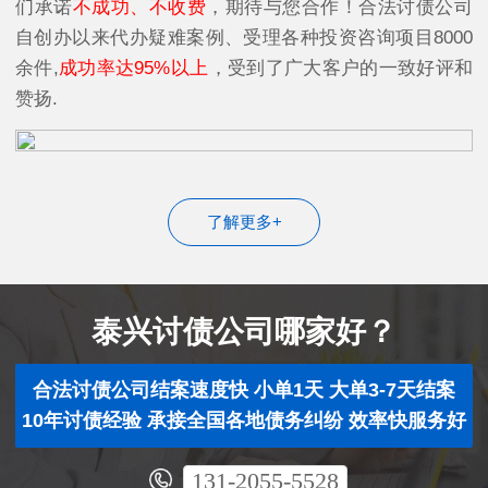
们承诺
不成功、不收费
，期待与您合作！合法讨债公司
自创办以来代办疑难案例、受理各种投资咨询项目8000
余件,
成功率达95%以上
，受到了广大客户的一致好评和
赞扬.
了解更多+
泰兴讨债公司哪家好？
合法讨债公司结案速度快 小单1天 大单3-7天结案
10年讨债经验 承接全国各地债务纠纷 效率快服务好
131-2055-5528