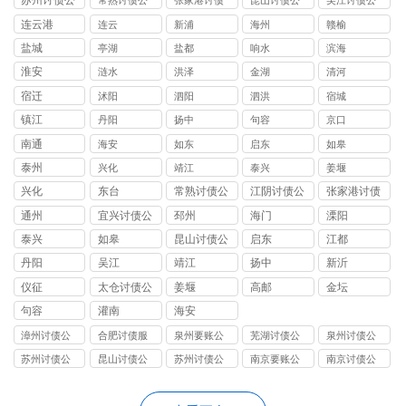
苏州讨债公
常熟讨债公
张家港讨债
昆山讨债公
吴江讨债公
司
司
公司
司
司
连云港
连云
新浦
海州
赣榆
盐城
亭湖
盐都
响水
滨海
淮安
涟水
洪泽
金湖
清河
宿迁
沭阳
泗阳
泗洪
宿城
镇江
丹阳
扬中
句容
京口
南通
海安
如东
启东
如皋
泰州
兴化
靖江
泰兴
姜堰
兴化
东台
常熟讨债公
江阴讨债公
张家港讨债
司
司
公司
通州
宜兴讨债公
邳州
海门
溧阳
司
泰兴
如皋
昆山讨债公
启东
江都
司
丹阳
吴江
靖江
扬中
新沂
仪征
太仓讨债公
姜堰
高邮
金坛
司
句容
灌南
海安
漳州讨债公
合肥讨债服
泉州要账公
芜湖讨债公
泉州讨债公
司
务
司
司
司
苏州讨债公
昆山讨债公
苏州讨债公
南京要账公
南京讨债公
司
司
司
司
司