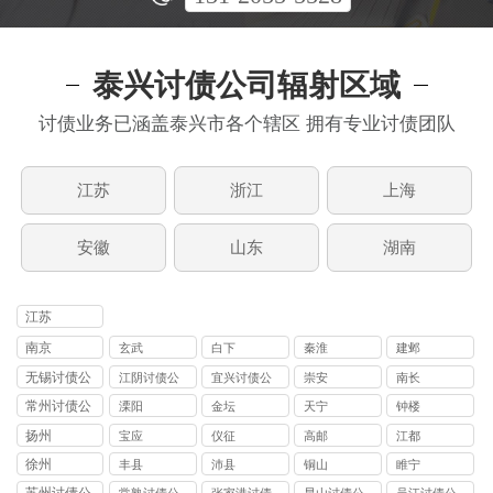
泰兴讨债公司辐射区域
讨债业务已涵盖泰兴市各个辖区 拥有专业讨债团队
江苏
浙江
上海
安徽
山东
湖南
江苏
南京
玄武
白下
秦淮
建邺
无锡讨债公
江阴讨债公
宜兴讨债公
崇安
南长
司
司
司
常州讨债公
溧阳
金坛
天宁
钟楼
司
扬州
宝应
仪征
高邮
江都
徐州
丰县
沛县
铜山
睢宁