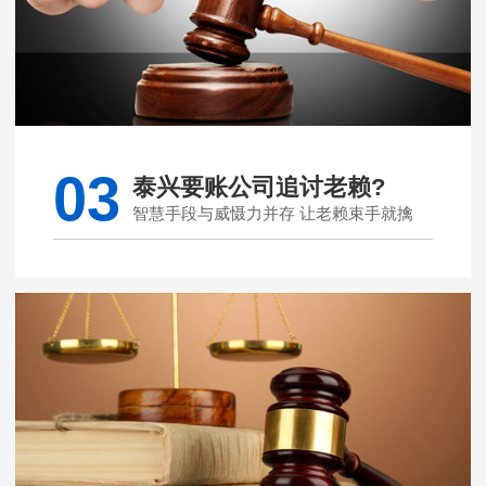
03
泰兴要账公司追讨老赖?
智慧手段与威慑力并存 让老赖束手就擒