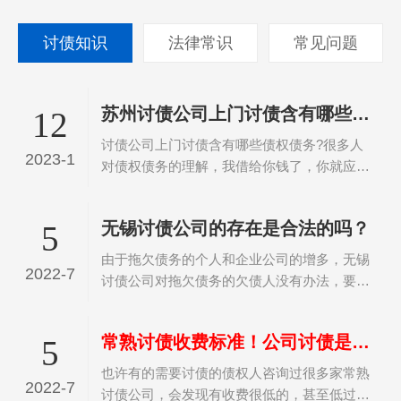
讨债知识
法律常识
常见问题
苏州讨债公司上门讨债含有哪些债权债务
12
讨债公司上门讨债含有哪些债权债务?很多人
2023-1
对债权债务的理解，我借给你钱了，你就应该
还钱给我，我有债权，你有债务，这就是债权
债务。其实并非如此，这些都是债务中的一部
无锡讨债公司的存在是合法的吗？
5
分，并不是所有的债务，债权债务还包括着很
多部位大众所了解…
由于拖欠债务的个人和企业公司的增多，无锡
2022-7
讨债公司对拖欠债务的欠债人没有办法，要不
回欠款，所以就寻找专门的无锡讨债公司帮忙
讨要债务，那么无锡讨债公司的存在是合法的
常熟讨债收费标准！公司讨债是怎么收费？
5
吗？无锡讨债公司一般都有一定的经验来应对
顽固的债务人，正…
也许有的需要讨债的债权人咨询过很多家常熟
2022-7
讨债公司，会发现有收费很低的，甚至低过