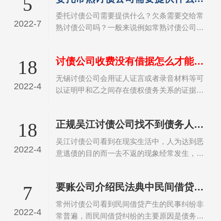
5
程中浪费的时间和…
委托讨债公司需要提供什么？欠条需要交给常
2022-7
熟讨债公司吗？一般来说例如常熟讨债公司是
需要客户提供欠条，欠款人信息，欠款人电
话，借款的聊天记录，欠款人亲朋好友信息，
讨债公司收费没有借据怎么才能要回欠款
18
缺少需与讨债公司协商，欠条交付给讨债公司
时一定要注意，要先…
无锡讨债公司会用证人证言或者录音材料等可
2022-4
以证明甲和乙之间存在债权债务关系的证据，
假如借款到期债务人不归还借款的，债权人能
够凭此证据向法院起诉。《中华人民共和国合
正规吴江讨债公司找不到债务人了怎么讨债
18
同法》第一百九十七条规则，借款合同采用书
面方式，但自然人…
吴江讨债公司看到在现实生活中，人为达到恶
2022-4
意逃债的目的而一去不返的现象经常发生，由
于受诉讼时效的制约，往往会给人主张权利带
来很大困难。对于债务人下落不明，债权人找
要账公司介绍民法典中民间借贷判决书多久失效
7
不到债务人的借款案件，债权人可以通过以下
两条途径追讨欠款…
常州讨债公司看到民间借贷产生的民事纠纷非
2022-4
常普遍，而民间借贷纠纷的主要原因是债务人