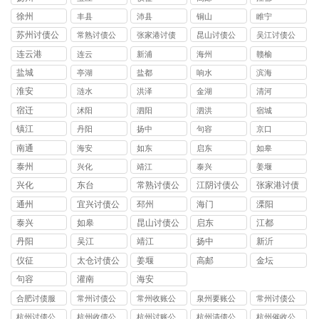
徐州
丰县
沛县
铜山
睢宁
苏州讨债公
常熟讨债公
张家港讨债
昆山讨债公
吴江讨债公
司
司
公司
司
司
连云港
连云
新浦
海州
赣榆
盐城
亭湖
盐都
响水
滨海
淮安
涟水
洪泽
金湖
清河
宿迁
沭阳
泗阳
泗洪
宿城
镇江
丹阳
扬中
句容
京口
南通
海安
如东
启东
如皋
泰州
兴化
靖江
泰兴
姜堰
兴化
东台
常熟讨债公
江阴讨债公
张家港讨债
司
司
公司
通州
宜兴讨债公
邳州
海门
溧阳
司
泰兴
如皋
昆山讨债公
启东
江都
司
丹阳
吴江
靖江
扬中
新沂
仪征
太仓讨债公
姜堰
高邮
金坛
司
句容
灌南
海安
合肥讨债服
常州讨债公
常州收账公
泉州要账公
常州讨债公
务
司分享讨债
司小额借款
司
司对比个人
杭州讨债公
杭州收债公
杭州讨账公
杭州清债公
杭州催收公