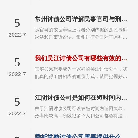
20%收费，遇到这种收费的，百分百是“骗
单”讨债公司，有的为了能拉到业务，还有更离
常州讨债公司详解民事官司与刑事官司的区别
5
谱的收费，这样的情况电视和报纸上面经常也
报导过，只要签了委…
从官司的依据审理上两者分别依据的是民事诉
2022-7
讼法和刑事诉讼法。常州讨债公司对于区别可
以总结来说就是涉及到的当事人地位的不同。
这个地位则是在案件审理过程中相对而言的，
我们吴江讨债公司有哪些有效的讨债技巧
5
并不是说经济，社会地位等。民事官司只要是
调解和调整当事人…
其实如果想要成为一家好的吴江讨债公司，我
2022-7
们真的得了解相应的追债方式，从而把握好，
整体的追债技巧，从而全方面的提升，我们在
日常中，追债的成功率。专业的追债公司，往
江阴讨债公司是如何在短时间内追回债务的？
5
往能够，非常好的，把握这一点，从而能够让
更多的客户，以及…
由于江阴讨债公司可以在短时间内追回欠款，
2022-7
效率比较高，所以很多个人和公司都会将追回
债务的任务委托给这些公司。一般成功追回欠
款之后，委托人需要支付一定比例的费用，但
委托常熟讨债公司需要提供什么证据
是相对于无法追回欠款，或者是在追回欠款过