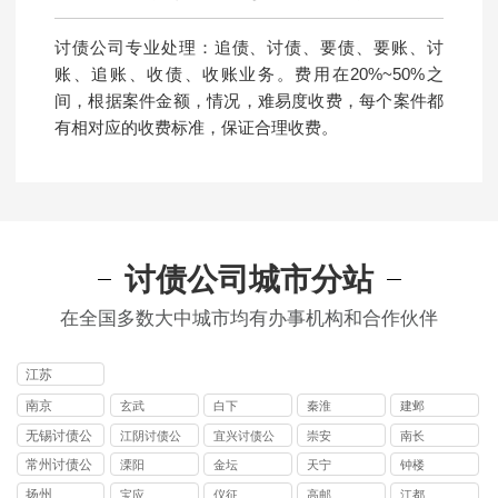
讨债公司专业处理：追债、讨债、要债、要账、讨
账、追账、收债、收账业务。费用在20%~50%之
间，根据案件金额，情况，难易度收费，每个案件都
有相对应的收费标准，保证合理收费。
讨债公司城市分站
在全国多数大中城市均有办事机构和合作伙伴
江苏
南京
玄武
白下
秦淮
建邺
无锡讨债公
江阴讨债公
宜兴讨债公
崇安
南长
司
司
司
常州讨债公
溧阳
金坛
天宁
钟楼
司
扬州
宝应
仪征
高邮
江都