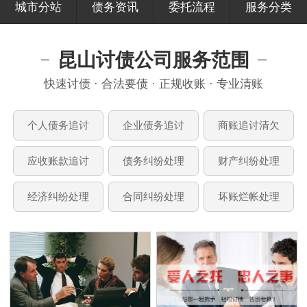
城市分站
债务资讯
委托流程
服务分类
昆山讨债公司服务范围
快速讨债 · 合法要债 · 正规收账 · 专业清账
个人债务追讨
企业债务追讨
商账追讨清欠
应收账款追讨
债务纠纷处理
财产纠纷处理
经济纠纷处理
合同纠纷处理
坏账烂帐处理