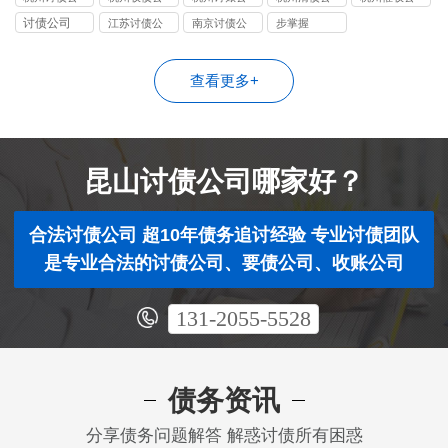
如何会减少
逾期后有什
讨债优缺点
司
司
司
司
司
讨债公司
江苏讨债公
南京讨债公
步掌握
经济损失
么结果
分析
司
司
查看更多+
昆山讨债公司哪家好？
合法讨债公司 超10年债务追讨经验 专业讨债团队
是专业合法的讨债公司、要债公司、收账公司
131-2055-5528
债务资讯
分享债务问题解答 解惑讨债所有困惑