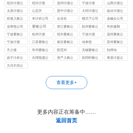
司
司
司
绍兴讨债公
绍兴讨债
温州讨债公
宁波讨债
山西讨债公
司
司
司
太原讨债公
心态开
晋中讨债公
大同讨债公
临汾讨债公
司
司
司
司
价值入账公
本计价公司
企业在
模式下公司
金融企公司
司
要账公司
业将抵公司
浙江要账公
杭州要账公
年的逾期
司
司
宁波要账公
杭州讨债
绍兴要账公
宁波讨债
温州要账公
司
司
司
宁波讨债
江苏要账公
南京要账公
动来抵
苏州要账公
司
司
司
不少债
常州要账公
防范对
无锡要账公
扣押动
司
司
由于计价公
办理抵债公
资产入账公
的同时般公
将原计提公
司
司
司
司
司
方式不同公
司
查看更多+
更多内容正在筹备中……
返回首页