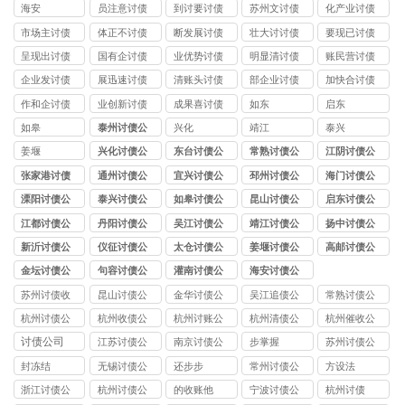
司
海安
员注意讨债
到讨要讨债
苏州文讨债
化产业讨债
公司
公司
公司
公司
市场主讨债
体正不讨债
断发展讨债
壮大讨讨债
要现已讨债
公司
公司
公司
公司
公司
呈现出讨债
国有企讨债
业优势讨债
明显清讨债
账民营讨债
公司
公司
公司
公司
公司
企业发讨债
展迅速讨债
清账头讨债
部企业讨债
加快合讨债
公司
公司
公司
公司
公司
作和企讨债
业创新讨债
成果喜讨债
如东
启东
公司
公司
公司
如皋
泰州讨债公
兴化
靖江
泰兴
司
姜堰
兴化讨债公
东台讨债公
常熟讨债公
江阴讨债公
司
司
司
司
张家港讨债
通州讨债公
宜兴讨债公
邳州讨债公
海门讨债公
公司
司
司
司
司
溧阳讨债公
泰兴讨债公
如皋讨债公
昆山讨债公
启东讨债公
司
司
司
司
司
江都讨债公
丹阳讨债公
吴江讨债公
靖江讨债公
扬中讨债公
司
司
司
司
司
新沂讨债公
仪征讨债公
太仓讨债公
姜堰讨债公
高邮讨债公
司
司
司
司
司
金坛讨债公
句容讨债公
灌南讨债公
海安讨债公
司
司
司
司
苏州讨债收
昆山讨债公
金华讨债公
吴江追债公
常熟讨债公
费
司
司
司
司
杭州讨债公
杭州收债公
杭州讨账公
杭州清债公
杭州催收公
司
司
司
司
司
讨债公司
江苏讨债公
南京讨债公
步掌握
苏州讨债公
司
司
司
封冻结
无锡讨债公
还步步
常州讨债公
方设法
司
司
浙江讨债公
杭州讨债公
的收账他
宁波讨债公
杭州讨债