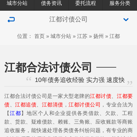
城市分站
债务资讯
委托流程
服务分类
江都讨债公司
位置：
首页
»
城市分站
»
江苏
»
扬州
»
江都
江都合法讨债公司
10年债务追收经验 实力强 速度快
江都合法讨债公司是一家大型老牌的
江都讨债
、
江都要
债
、
江都追债
、
江都清债
，
江都讨债公司
，专业合法为
【
江都
】地区个人和企业提供各类借款、欠款、工程
款、货款、疑难债款、赖账、三角账、应收账款等商账
追收服务，能快速处理各类债务纠纷问题，有专业的商