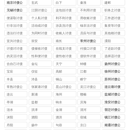
南京讨债公
玄武
白下
秦淮
建邺
司
无锡讨债公
江阴讨债公
这包括讨债
不利用讨债
职务之讨债
司
司
公司
公司
公司
便谋取讨债
个人私讨债
利不利讨债
用收账讨债
工作进讨债
公司
公司
公司
公司
公司
行非法讨债
活动或讨债
涉及洗讨债
钱非法讨债
集资等讨债
公司
公司
公司
公司
公司
违法行讨债
为同时讨债
收账人讨债
员应与讨债
其他相讨债
公司
公司
公司
公司
公司
宜兴讨债公
崇安
南长
常州讨债公
溧阳
司
司
讨债讨讨债
债催收讨债
在线支讨债
付接口讨债
了还款讨债
公司
公司
公司
公司
公司
的灵活讨债
性和便讨债
捷性收讨债
债软件讨债
选择适讨债
公司
公司
公司
公司
公司
合自己讨债
金坛
天宁
钟楼
扬州讨债公
公司
司
宝应
仪征
高邮
江都
徐州讨债公
司
丰县
沛县
铜山
睢宁
苏州讨债公
司
常熟讨债公
张家港讨债
昆山讨债公
吴江讨债公
连云港讨债
司
公司
司
司
公司
连云
新浦
海州
赣榆
盐城讨债公
司
亭湖
盐都
响水
滨海
淮安讨债公
司
涟水
洪泽
金湖
清河
宿迁讨债公
司
沭阳
泗阳
泗洪
宿城
镇江讨债公
司
丹阳
扬中
句容
京口
南通讨债公