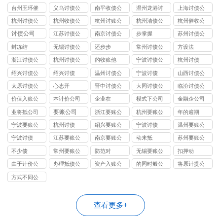
司
司
司
司
司
台州玉环催
义乌讨债公
南平收债公
温州龙港讨
上海讨债公
债公司
司
司
债公司
司
杭州讨债公
杭州收债公
杭州讨账公
杭州清债公
杭州催收公
司
司
司
司
司
讨债公司
江苏讨债公
南京讨债公
步掌握
苏州讨债公
司
司
司
封冻结
无锡讨债公
还步步
常州讨债公
方设法
司
司
浙江讨债公
杭州讨债公
的收账他
宁波讨债公
杭州讨债
司
司
司
绍兴讨债公
绍兴讨债
温州讨债公
宁波讨债
山西讨债公
司
司
司
太原讨债公
心态开
晋中讨债公
大同讨债公
临汾讨债公
司
司
司
司
价值入账公
本计价公司
企业在
模式下公司
金融企公司
司
要账公司
业将抵公司
浙江要账公
杭州要账公
年的逾期
司
司
宁波要账公
杭州讨债
绍兴要账公
宁波讨债
温州要账公
司
司
司
宁波讨债
江苏要账公
南京要账公
动来抵
苏州要账公
司
司
司
不少债
常州要账公
防范对
无锡要账公
扣押动
司
司
由于计价公
办理抵债公
资产入账公
的同时般公
将原计提公
司
司
司
司
司
方式不同公
司
查看更多+