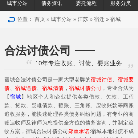
城市分站
债务资讯
委托流程
服务分类
位置：
首页
»
城市分站
»
江苏
»
宿迁
»
宿城
合法讨债公司
10年专注收账、讨债、要账业务
宿城合法讨债公司是一家大型老牌的
宿城讨债
、
宿城要
债
、
宿城追债
、
宿城清债
，
宿城讨债公司
，专业合法为
【
宿城
】地区个人和企业提供各类借款、欠款、工程
款、货款、疑难债款、赖账、三角账、应收账款等商账
追收服务，能快速处理各类债务纠纷问题，有专业的商
账追收师及律师为您提供全方位的债务咨询，并制定追
收方案，宿城合法讨债公司
郑重承诺
:宿城本地讨债不成