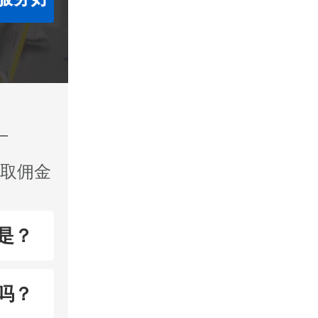
收取佣金
是？
吗？