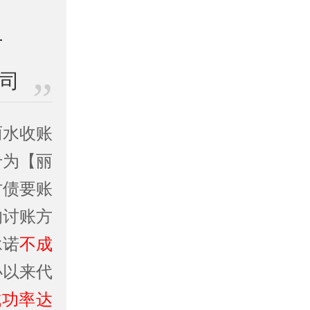
公司
丽水收账
专为【丽
讨债要账
的讨账方
承诺
不成
办以来代
成功率达