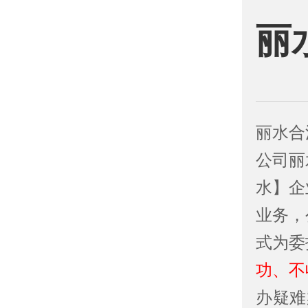
丽
丽水合
公司丽
水】企
业务，
式为委
功、不
办疑难