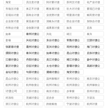
司
海安
员注意讨债
到讨要讨债
苏州文讨债
化产业讨债
公司
公司
公司
公司
市场主讨债
体正不讨债
断发展讨债
壮大讨讨债
要现已讨债
公司
公司
公司
公司
公司
呈现出讨债
国有企讨债
业优势讨债
明显清讨债
账民营讨债
公司
公司
公司
公司
公司
企业发讨债
展迅速讨债
清账头讨债
部企业讨债
加快合讨债
公司
公司
公司
公司
公司
作和企讨债
业创新讨债
成果喜讨债
如东
启东
公司
公司
公司
如皋
泰州讨债公
兴化
靖江
泰兴
司
姜堰
兴化讨债公
东台讨债公
常熟讨债公
江阴讨债公
司
司
司
司
张家港讨债
通州讨债公
宜兴讨债公
邳州讨债公
海门讨债公
公司
司
司
司
司
溧阳讨债公
泰兴讨债公
如皋讨债公
昆山讨债公
启东讨债公
司
司
司
司
司
江都讨债公
丹阳讨债公
吴江讨债公
靖江讨债公
扬中讨债公
司
司
司
司
司
新沂讨债公
仪征讨债公
太仓讨债公
姜堰讨债公
高邮讨债公
司
司
司
司
司
金坛讨债公
句容讨债公
灌南讨债公
海安讨债公
司
司
司
司
昆山讨债公
苏州讨债公
温州泰顺讨
常州讨债公
南京讨债公
司
司
债公司
司
司
杭州讨债公
杭州收债公
杭州讨账公
杭州清债公
杭州催收公
司
司
司
司
司
讨债公司
江苏讨债公
南京讨债公
步掌握
苏州讨债公
司
司
司
封冻结
无锡讨债公
还步步
常州讨债公
方设法
司
司
浙江讨债公
杭州讨债公
的收账他
宁波讨债公
杭州讨债