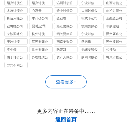
司
司
司
绍兴讨债公
绍兴讨债
温州讨债公
宁波讨债
山西讨债公
司
司
司
太原讨债公
心态开
晋中讨债公
大同讨债公
临汾讨债公
司
司
司
司
价值入账公
本计价公司
企业在
模式下公司
金融企公司
司
要账公司
业将抵公司
浙江要账公
杭州要账公
年的逾期
司
司
宁波要账公
杭州讨债
绍兴要账公
宁波讨债
温州要账公
司
司
司
宁波讨债
江苏要账公
南京要账公
动来抵
苏州要账公
司
司
司
不少债
常州要账公
防范对
无锡要账公
扣押动
司
司
由于计价公
办理抵债公
资产入账公
的同时般公
将原计提公
司
司
司
司
司
方式不同公
司
查看更多+
更多内容正在筹备中……
返回首页