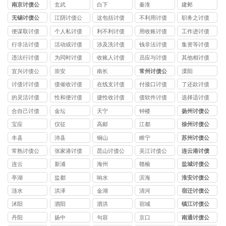
南京讨债公
玄武
白下
秦淮
建邺
司
无锡讨债公
江阴讨债公
这包括讨债
不利用讨债
职务之讨债
司
司
公司
公司
公司
便谋取讨债
个人私讨债
利不利讨债
用收账讨债
工作进讨债
公司
公司
公司
公司
公司
行非法讨债
活动或讨债
涉及洗讨债
钱非法讨债
集资等讨债
公司
公司
公司
公司
公司
违法行讨债
为同时讨债
收账人讨债
员应与讨债
其他相讨债
公司
公司
公司
公司
公司
宜兴讨债公
崇安
南长
常州讨债公
溧阳
司
司
讨债讨讨债
债催收讨债
在线支讨债
付接口讨债
了还款讨债
公司
公司
公司
公司
公司
的灵活讨债
性和便讨债
捷性收讨债
债软件讨债
选择适讨债
公司
公司
公司
公司
公司
合自己讨债
金坛
天宁
钟楼
扬州讨债公
公司
司
宝应
仪征
高邮
江都
徐州讨债公
司
丰县
沛县
铜山
睢宁
苏州讨债公
司
常熟讨债公
张家港讨债
昆山讨债公
吴江讨债公
连云港讨债
司
公司
司
司
公司
连云
新浦
海州
赣榆
盐城讨债公
司
亭湖
盐都
响水
滨海
淮安讨债公
司
涟水
洪泽
金湖
清河
宿迁讨债公
司
沭阳
泗阳
泗洪
宿城
镇江讨债公
司
丹阳
扬中
句容
京口
南通讨债公