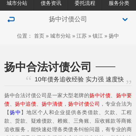
城市分站
债务资讯
委托流程
服务分类
扬中讨债公司
位置：
首页
»
城市分站
»
江苏
»
镇江
»
扬中
扬中合法讨债公司
10年债务追收经验 实力强 速度快
扬中合法讨债公司是一家大型老牌的
扬中讨债
、
扬中要
债
、
扬中追债
、
扬中清债
，
扬中讨债公司
，专业合法为
【
扬中
】地区个人和企业提供各类借款、欠款、工程
款、货款、疑难债款、赖账、三角账、应收账款等商账
追收服务，能快速处理各类债务纠纷问题，有专业的商