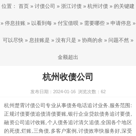
位置：
首页
»
讨债公司
»
浙江讨债
»
杭州讨债
»
的关键建
»
停息挂账
»
以看到每
»
付宝借呗
»
需要哪些
»
申请停息
»
可以尽快
»
息挂账是
»
没有只是
»
协商的余
»
问题不然
»
金额超出
杭州收债公司
发布日期：2024-01-16
浏览次数：
62
杭州楚霄
讨债公司
专业从事债务电话追讨业务.服务范围:
正规
讨债
要债追债清债要账,银行企业贷款债务追讨要债,
融资公司追讨收账,个人债务追讨清欠追债,全国各个地区
的死债,烂账,三角债,多客户案例,讨债效率快服务好,深受