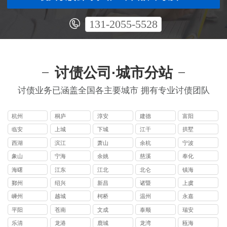
131-2055-5528
讨债公司·城市分站
讨债业务已涵盖全国各主要城市 拥有专业讨债团队
杭州
桐庐
淳安
建德
富阳
临安
上城
下城
江干
拱墅
西湖
滨江
萧山
余杭
宁波
象山
宁海
余姚
慈溪
奉化
海曙
江东
江北
北仑
镇海
鄞州
绍兴
新昌
诸暨
上虞
嵊州
越城
柯桥
温州
永嘉
平阳
苍南
文成
泰顺
瑞安
乐清
龙港
鹿城
龙湾
瓯海