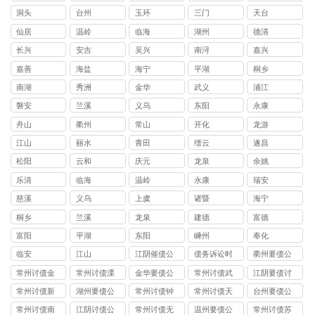
洞头
台州
玉环
三门
天台
仙居
温岭
临海
湖州
德清
长兴
安吉
吴兴
南浔
嘉兴
嘉善
海盐
海宁
平湖
桐乡
南湖
秀洲
金华
武义
浦江
磐安
兰溪
义乌
东阳
永康
舟山
衢州
常山
开化
龙游
江山
丽水
青田
缙云
遂昌
松阳
云和
庆元
龙泉
余姚
乐清
临海
温岭
永康
瑞安
慈溪
义乌
上虞
诸暨
海宁
桐乡
兰溪
龙泉
建德
富德
富阳
平湖
东阳
嵊州
奉化
临安
江山
江阴催债公
债务诉讼时
衢州要债公
司服务
效
司
常州讨债金
常州讨债溧
金华要债公
常州讨债武
江阴要债讨
坛公司
阳公司
司
进公司
账公司
常州讨债新
湖州要债公
常州讨债钟
常州讨债天
台州要债公
北公司
司
楼公司
宁公司
司
常州讨债南
江阴讨债公
常州讨债无
温州要债公
常州讨债苏