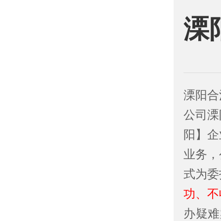
溧
溧阳合
公司溧
阳】企
业务，
式为委
功、不
办疑难