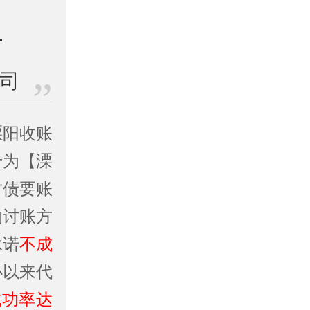
公司
溧阳收账
专为【溧
讨债要账
的讨账方
承诺
不成
办以来代
成功率达