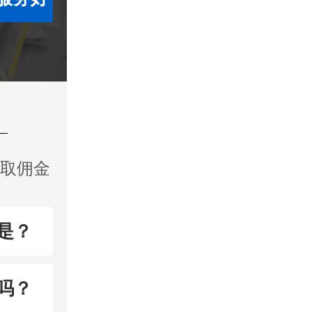
收取佣金
是？
吗？