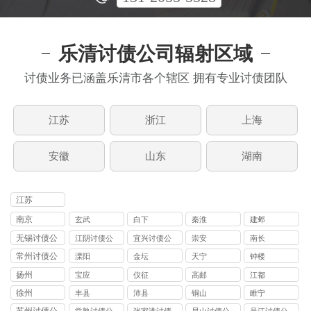
乐清讨债公司辐射区域
讨债业务已涵盖乐清市各个辖区 拥有专业讨债团队
江苏
浙江
上海
安徽
山东
湖南
江苏
南京
玄武
白下
秦淮
建邺
无锡讨债公
江阴讨债公
宜兴讨债公
崇安
南长
司
司
司
常州讨债公
溧阳
金坛
天宁
钟楼
司
扬州
宝应
仪征
高邮
江都
徐州
丰县
沛县
铜山
睢宁