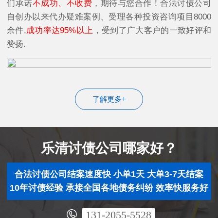
们承诺
不成功、不收费
，期待与您合作！合法讨债公司
自创办以来代办疑难案例、受理各种投资咨询项目8000
余件,
成功率达95%以上
，受到了广大客户的一致好评和
赞扬.
了解更多+
乐清讨债公司哪家好？
合法讨债公司结案速度快 小单1天 大单3-7天结案
10年讨债经验 承接全国各地债务纠纷 效率快服务好
131-2055-5528