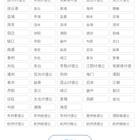
苏州讨债公
常熟讨债公
张家港讨债
昆山讨债公
吴江讨债公
司
司
公司
司
司
连云港
连云
新浦
海州
赣榆
盐城
亭湖
盐都
响水
滨海
淮安
涟水
洪泽
金湖
清河
宿迁
沭阳
泗阳
泗洪
宿城
镇江
丹阳
扬中
句容
京口
南通
海安
如东
启东
如皋
泰州
兴化
靖江
泰兴
姜堰
兴化
东台
常熟讨债公
江阴讨债公
张家港讨债
司
司
公司
通州
宜兴讨债公
邳州
海门
溧阳
司
泰兴
如皋
昆山讨债公
启东
江都
司
丹阳
吴江
靖江
扬中
新沂
仪征
太仓讨债公
姜堰
高邮
金坛
司
句容
灌南
海安
常州要债公
常州收债公
常州讨债公
惠州收债公
溧阳催债公
司准备收债
司如何帮助
司如何选择
司
司
杭州讨债公
杭州收债公
杭州讨账公
杭州清债公
杭州催收公
要注意哪些
个人解决债
合适的债务
司
司
司
司
司
问题
务问题
追收服务机