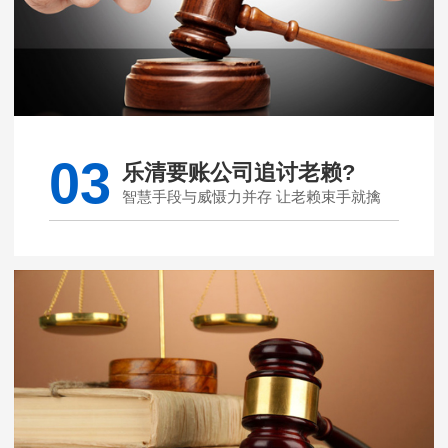
03
乐清要账公司追讨老赖?
智慧手段与威慑力并存 让老赖束手就擒