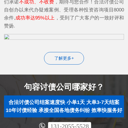
们承诺
不成功、不收费
，期待与您合作！合法讨债公司
自创办以来代办疑难案例、受理各种投资咨询项目8000
余件,
成功率达95%以上
，受到了广大客户的一致好评和
赞扬.
了解更多+
句容讨债公司哪家好？
合法讨债公司结案速度快 小单1天 大单3-7天结案
10年讨债经验 承接全国各地债务纠纷 效率快服务好
131-2055-5528