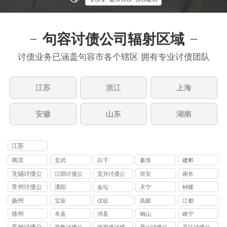
句容讨债公司辐射区域
讨债业务已涵盖句容市各个辖区 拥有专业讨债团队
江苏
浙江
上海
安徽
山东
湖南
江苏
南京
玄武
白下
秦淮
建邺
无锡讨债公
江阴讨债公
宜兴讨债公
崇安
南长
司
司
司
常州讨债公
溧阳
金坛
天宁
钟楼
司
扬州
宝应
仪征
高邮
江都
徐州
丰县
沛县
铜山
睢宁