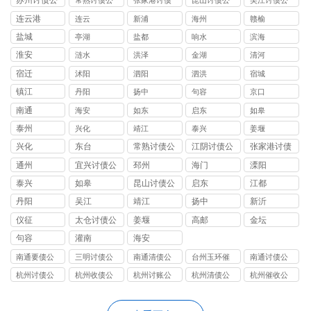
苏州讨债公
常熟讨债公
张家港讨债
昆山讨债公
吴江讨债公
司
司
公司
司
司
连云港
连云
新浦
海州
赣榆
盐城
亭湖
盐都
响水
滨海
淮安
涟水
洪泽
金湖
清河
宿迁
沭阳
泗阳
泗洪
宿城
镇江
丹阳
扬中
句容
京口
南通
海安
如东
启东
如皋
泰州
兴化
靖江
泰兴
姜堰
兴化
东台
常熟讨债公
江阴讨债公
张家港讨债
司
司
公司
通州
宜兴讨债公
邳州
海门
溧阳
司
泰兴
如皋
昆山讨债公
启东
江都
司
丹阳
吴江
靖江
扬中
新沂
仪征
太仓讨债公
姜堰
高邮
金坛
司
句容
灌南
海安
南通要债公
三明讨债公
南通清债公
台州玉环催
南通讨债公
司律师函是
司
司老赖不还
债公司
司债权人可
杭州讨债公
杭州收债公
杭州讨账公
杭州清债公
杭州催收公
一种文明快
钱追债公司
以行使代位
司
司
司
司
司
捷经济的敦
有什么好办
权和撤销权