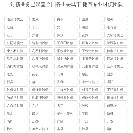
讨债业务已涵盖全国各主要城市 拥有专业讨债团队
南京讨债公
玄武
白下
秦淮
建邺
司
鼓楼
下关
浦口
栖霞
雨花台
江宁
六合
溧水
高淳
无锡讨债公
司
江阴讨债公
这包括讨债
不利用讨债
职务之讨债
便谋取讨债
司
公司
公司
公司
公司
个人私讨债
利不利讨债
用收账讨债
工作进讨债
行非法讨债
公司
公司
公司
公司
公司
活动或讨债
涉及洗讨债
钱非法讨债
集资等讨债
违法行讨债
公司
公司
公司
公司
公司
为同时讨债
收账人讨债
员应与讨债
其他相讨债
宜兴讨债公
公司
公司
公司
公司
司
崇安
南长
北塘
锡山
梁溪
新吴
惠山
滨湖
常州讨债公
溧阳
司
讨债讨讨债
债催收讨债
在线支讨债
付接口讨债
了还款讨债
公司
公司
公司
公司
公司
的灵活讨债
性和便讨债
捷性收讨债
债软件讨债
选择适讨债
公司
公司
公司
公司
公司
合自己讨债
金坛
天宁
钟楼
戚墅堰
公司
新北
武进
扬州讨债公
宝应
仪征
司
高邮
江都
广陵
邗江
开发
扬州
徐州讨债公
丰县
沛县
铜山