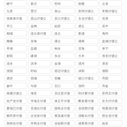
司
睢宁
新沂
邳州
鼓楼
云龙
九里
贾汪
泉山
苏州讨债公
常熟讨债公
司
司
张家港讨债
昆山讨债公
吴江讨债公
太仓讨债公
沧浪
公司
司
司
司
平江
金阊
姑苏
虎丘
吴中
相城
连云港讨债
连云
新浦
海州
公司
赣榆
东海
灌云
灌南
盐城讨债公
司
亭湖
盐都
响水
滨海
阜宁
射阳
建湖
东台
大丰
淮安讨债公
司
涟水
洪泽
金湖
清河
淮安
淮阴
盱眙
宿迁讨债公
沭阳
泗阳
司
泗洪
宿城
宿豫
镇江讨债公
丹阳
司
扬中
句容
京口
润州
丹徒
南通讨债公
海安
员注意讨债
到讨要讨债
苏州文讨债
司
公司
公司
公司
化产业讨债
市场主讨债
体正不讨债
断发展讨债
壮大讨讨债
公司
公司
公司
公司
公司
要现已讨债
呈现出讨债
国有企讨债
业优势讨债
明显清讨债
公司
公司
公司
公司
公司
账民营讨债
企业发讨债
展迅速讨债
清账头讨债
部企业讨债
公司
公司
公司
公司
公司
加快合讨债
作和企讨债
业创新讨债
成果喜讨债
如东