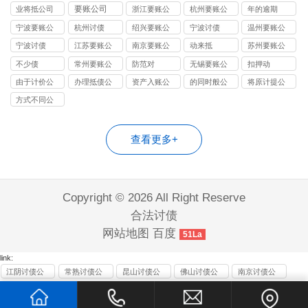
司
要账公司
业将抵公司
浙江要账公
杭州要账公
年的逾期
司
司
宁波要账公
杭州讨债
绍兴要账公
宁波讨债
温州要账公
司
司
司
宁波讨债
江苏要账公
南京要账公
动来抵
苏州要账公
司
司
司
不少债
常州要账公
防范对
无锡要账公
扣押动
司
司
由于计价公
办理抵债公
资产入账公
的同时般公
将原计提公
司
司
司
司
司
方式不同公
司
查看更多+
Copyright © 2026 All Right Reserve
合法讨债
网站地图
百度
51La
link:
江阴讨债公
常熟讨债公
昆山讨债公
佛山讨债公
南京讨债公
司
司
司
司
司