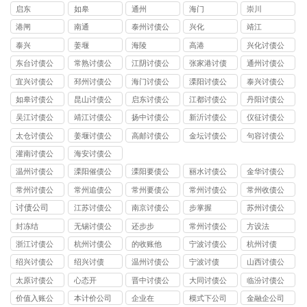
公司
公司
公司
公司
启东
如皋
通州
海门
崇川
港闸
南通
泰州讨债公
兴化
靖江
司
泰兴
姜堰
海陵
高港
兴化讨债公
司
东台讨债公
常熟讨债公
江阴讨债公
张家港讨债
通州讨债公
司
司
司
公司
司
宜兴讨债公
邳州讨债公
海门讨债公
溧阳讨债公
泰兴讨债公
司
司
司
司
司
如皋讨债公
昆山讨债公
启东讨债公
江都讨债公
丹阳讨债公
司
司
司
司
司
吴江讨债公
靖江讨债公
扬中讨债公
新沂讨债公
仪征讨债公
司
司
司
司
司
太仓讨债公
姜堰讨债公
高邮讨债公
金坛讨债公
句容讨债公
司
司
司
司
司
灌南讨债公
海安讨债公
司
司
温州讨债公
溧阳催债公
溧阳要债公
丽水讨债公
金华讨债公
司
司
司
司
司
常州讨债公
常州追债公
常州要债公
常州讨债公
常州收债公
司
司
司
司
司
讨债公司
江苏讨债公
南京讨债公
步掌握
苏州讨债公
司
司
司
封冻结
无锡讨债公
还步步
常州讨债公
方设法
司
司
浙江讨债公
杭州讨债公
的收账他
宁波讨债公
杭州讨债
司
司
司
绍兴讨债公
绍兴讨债
温州讨债公
宁波讨债
山西讨债公
司
司
司
太原讨债公
心态开
晋中讨债公
大同讨债公
临汾讨债公
司
司
司
司
价值入账公
本计价公司
企业在
模式下公司
金融企公司