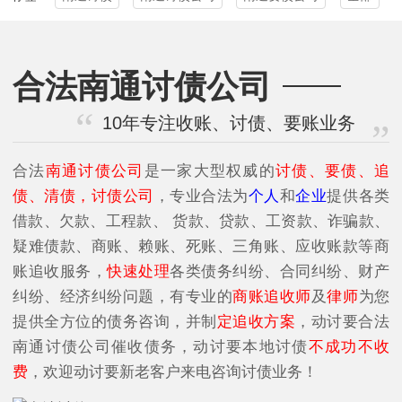
合法南通讨债公司
10年专注收账、讨债、要账业务
合法
南通讨债公司
是一家大型权威的
讨债、要债、追
债、清债，讨债公司
，专业合法为
个人
和
企业
提供各类
借款、欠款、工程款、 货款、贷款、工资款、诈骗款、
疑难债款、商账、赖账、死账、三角账、应收账款等商
账追收服务，
快速处理
各类债务纠纷、合同纠纷、财产
纠纷、经济纠纷问题，有专业的
商账追收师
及
律师
为您
提供全方位的债务咨询，并制
定追收方案
，动讨要合法
南通讨债公司催收债务，动讨要本地讨债
不成功不收
费
，欢迎动讨要新老客户来电咨询讨债业务！