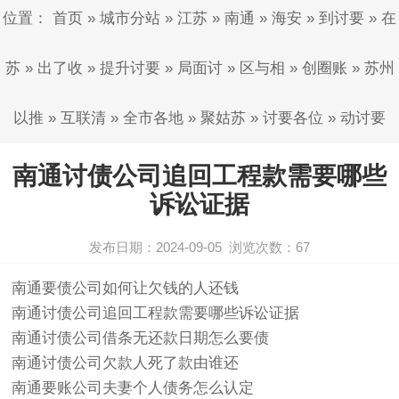
位置：
首页
»
城市分站
»
江苏
»
南通
»
海安
»
到讨要
»
在
苏
»
出了收
»
提升讨要
»
局面讨
»
区与相
»
创圈账
»
苏州
以推
»
互联清
»
全市各地
»
聚姑苏
»
讨要各位
»
动讨要
南通讨债公司追回工程款需要哪些
诉讼证据
发布日期：2024-09-05
浏览次数：
67
南通
要债公司如何让欠钱的人还钱
南通讨债公司
追回工程款需要哪些诉讼证据
南通讨债公司
借条无还款日期怎么要债
南通
讨债公司
欠款人死了款由谁还
南通要账公司夫妻个人债务怎么认定