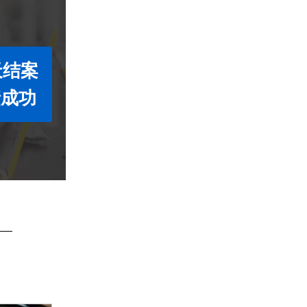
天结案
债成功
账