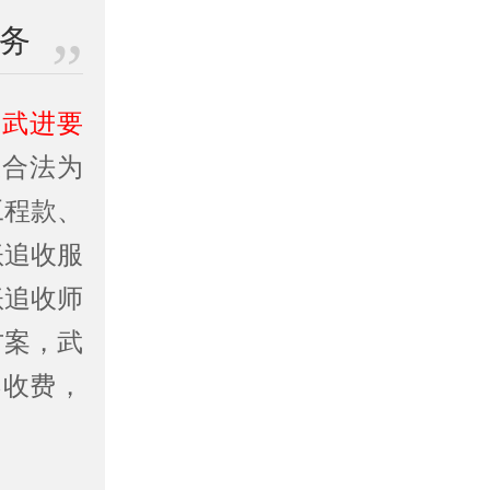
业务
、
武进要
业合法为
工程款、
账追收服
账追收师
方案，武
不收费，