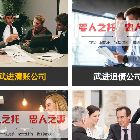
武进清账公司
武进追债公