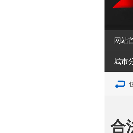
网站
城市
合