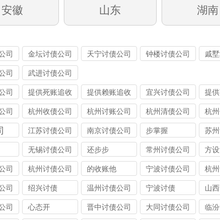
安徽
山东
湖南
公司
金坛讨债公司
天宁讨债公司
钟楼讨债公司
戚墅
司
公司
武进讨债公司
公司
提供死账追收
提供赖账追收
宜兴讨债公司
提供
公司
杭州收债公司
杭州讨账公司
杭州清债公司
杭州
司
江苏讨债公司
南京讨债公司
步掌握
苏州
无锡讨债公司
还步步
常州讨债公司
方设
公司
杭州讨债公司
的收账他
宁波讨债公司
杭州
公司
绍兴讨债
温州讨债公司
宁波讨债
山西
公司
心态开
晋中讨债公司
大同讨债公司
临汾