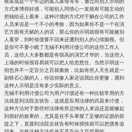
候装成是一个年迈的孤儿寡母等等，通过向别人示弱的
方式来博得好感，可能别人同情心一发就有可能主动的
把钱给还上着来，这种讨债的方式对于躺在公司的工作
人员来说是一个不小的考验，因为如果你不是一个在演
艺方面有天赋的人的话，那么你的示弱就很有可能被别
人看穿，到时候债要不回来还遭到别人的心情鄙视。但
是你可不要小瞧了无锡不利用讨债公司的这些工作人
员，这些人大多数都是有很高的演艺才华的，当这些人
上场的时候很容易就可以把人给忽悠住。当然示弱这一
招也并不一定百分之百就奏效，比如有些人天生就是一
副铁石心肠的人，你说你惨人家还说我比你更惨，遇到
这种人示弱是没有多少实际的意义。
无锡不利用讨债公司为用户讨债还有一种比较常用的方
法就是到法院去状告，这就是应用法律的武器来讨债，
这种方法对于那些对法律有所忌惮的人来说还是能够起
到很好的效果的，尤其是在手头掌握了足够的证据的前
提之下，直接到法院去状告有时候很快就可以把债务追
回来，当然这种方法也并不是百分之百管用的。