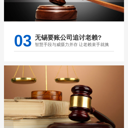
03
无锡要账公司追讨老赖?
智慧手段与威慑力并存 让老赖束手就擒