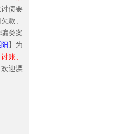
法讨债要
同欠款、
诈骗类案
溧阳
】为
、讨账、
！欢迎溧