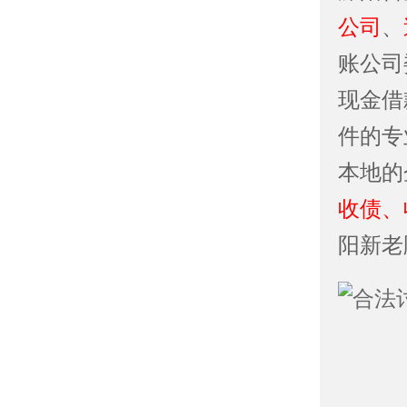
公司
、
账公司
现金借
件的专
本地的
收债、
阳新老