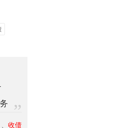
债
业务
司
、
收债