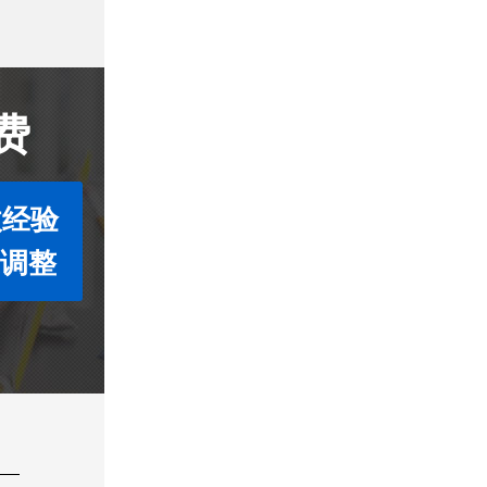
费
收经验
度调整