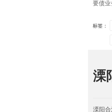
要债业
标签：
溧
溧阳合