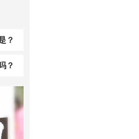
是？
吗？