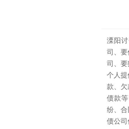
溧阳
讨
司、要
司、要
个人提
款、欠
债款等
纷、合
债公司