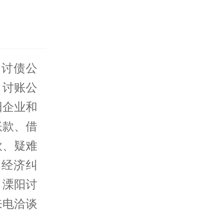
阳
讨债
公
、讨账公
阳企业和
账款、借
款、疑难
、经济纠
，溧阳讨
来电洽谈