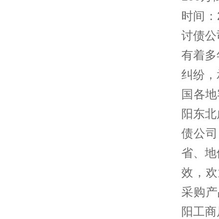
时间：
讨债公
有着多
纠纷，
国各地
阳东北
债公司
省、地
效，欢
采购产
阳工商