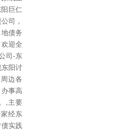
东阳巨仁
债公司，
、地债务
，欢迎全
公司-东
规东阳讨
及周边各
，办事高
。,主要
一家经东
讨债实践