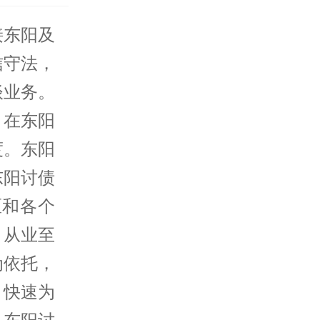
接东阳及
信守法，
谈业务。
，在东阳
度。东阳
东阳讨债
区和各个
。从业至
为依托，
。快速为