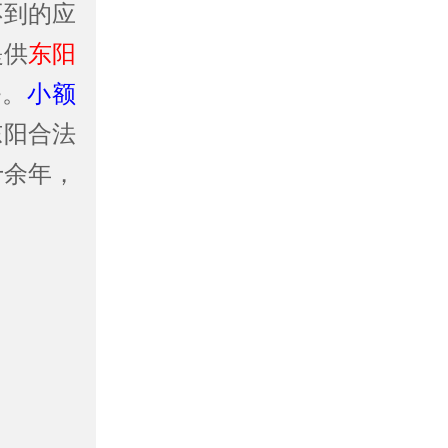
不到的应
提供
东阳
务。
小额
东阳合法
十余年，