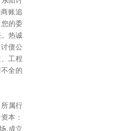
。东阳讨
由商账追
。您的委
任。热诚
阳讨债公
款、工程
据不全的
 所属行
册资本：
场,成立